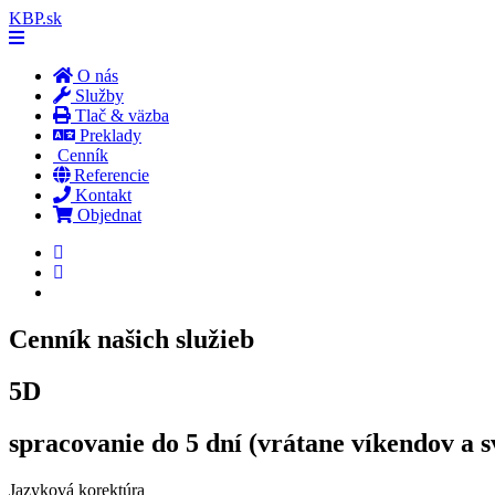
KBP.sk
O nás
Služby
Tlač & väzba
Preklady
Cenník
Referencie
Kontakt
Objednat
Cenník našich služieb
5D
spracovanie do 5 dní
(vrátane víkendov a s
Jazyková korektúra