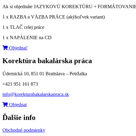
Ak si objednáte JAZYKOVÚ KOREKTÚRU + FORMÁTOVANIE
1 x RAZBA a VÄZBA PRÁCE (akýkoľvek variant)
1 x TLAČ celej práce
1 x NAPÁLENIE na CD
Objednať
Korektúra bakalárska práca
Údernická 10, 851 01 Bratislava – Petržalka
+421 951 161 873
info@korekturabakalarskapraca.sk
Objednat
Ďalšie info
Obchodné podmienky