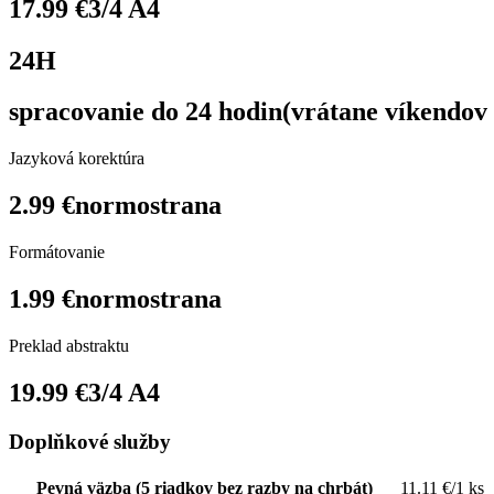
17.99 €
3/4 A4
24H
spracovanie do 24 hodin
(vrátane víkendov 
Jazyková korektúra
2.99 €
normostrana
Formátovanie
1.99 €
normostrana
Preklad abstraktu
19.99 €
3/4 A4
Doplňkové služby
Pevná väzba (5 riadkov bez razby na chrbát)
11.11 €/1 ks