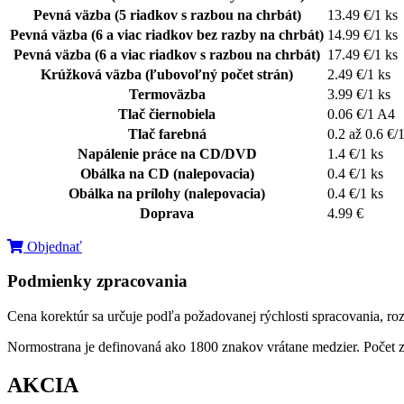
Pevná väzba (5 riadkov s razbou na chrbát)
13.49 €/1 ks
Pevná väzba (6 a viac riadkov bez razby na chrbát)
14.99 €/1 ks
Pevná väzba (6 a viac riadkov s razbou na chrbát)
17.49 €/1 ks
Krúžková väzba (ľubovoľný počet strán)
2.49 €/1 ks
Termoväzba
3.99 €/1 ks
Tlač čiernobiela
0.06 €/1 A4
Tlač farebná
0.2 až 0.6 €/
Napálenie práce na CD/DVD
1.4 €/1 ks
Obálka na CD (nalepovacia)
0.4 €/1 ks
Obálka na prílohy (nalepovacia)
0.4 €/1 ks
Doprava
4.99 €
Objednať
Podmienky zpracovania
Cena korektúr sa určuje podľa požadovanej rýchlosti spracovania, ro
Normostrana je definovaná ako 1800 znakov vrátane medzier. Počet z
AKCIA